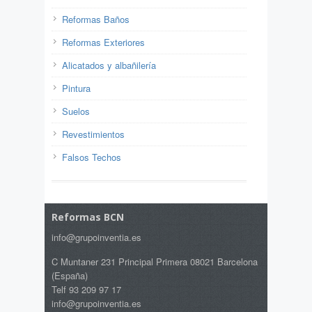
Reformas Baños
Reformas Exteriores
Alicatados y albañilería
Pintura
Suelos
Revestimientos
Falsos Techos
Reformas BCN
info@grupoinventia.es
C Muntaner 231 Principal Primera 08021 Barcelona
(España)
Telf 93 209 97 17
info@grupoinventia.es