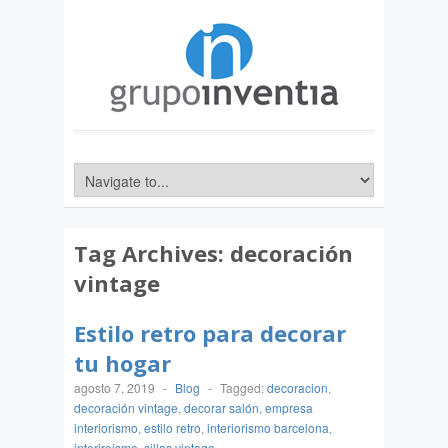
Tag Archives:
decoración
vintage
Estilo retro para decorar
tu hogar
agosto 7, 2019
-
Blog
-
Tagged:
decoracion
,
decoración vintage
,
decorar salón
,
empresa
interiorismo
,
estilo retro
,
interiorismo barcelona
,
interiroismo
,
sillas vintage