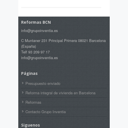
Reformas BCN
info@grupoinventia.es
C Muntaner 231 Principal Primera 08021 Barcelona
(España)
Telf 93 209 97 17
info@grupoinventia.es
Páginas
Presupuesto enviado
Reforma integral de vivienda en Barcelona
Reformas
Contacto Grupo Inventia
Siguenos