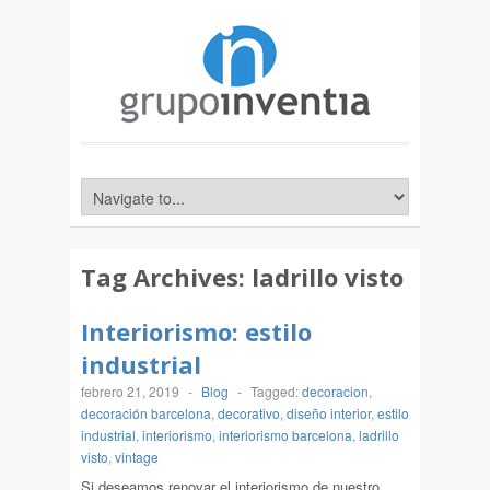
Tag Archives:
ladrillo visto
Interiorismo: estilo
industrial
febrero 21, 2019
-
Blog
-
Tagged:
decoracion
,
decoración barcelona
,
decorativo
,
diseño interior
,
estilo
industrial
,
interiorismo
,
interiorismo barcelona
,
ladrillo
visto
,
vintage
Si deseamos renovar el interiorismo de nuestro